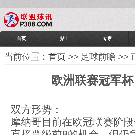
首页
贴士
专家
当前位置：
首页
>> 足球前瞻 >>
欧洲联赛冠军杯：
双方形势：
摩纳哥目前在欧冠联赛阶段
直接晋级前8的机会，但仍