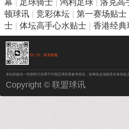
幕
|
足球骑士
|
鸿利足球
|
洛克高
顿球讯
|
竞彩体坛
|
第一赛场贴士
士
|
体坛高手心水贴士
|
香港经典
扫一扫，联系客服
本站所提供一切资料只供用于中国足球彩票参考资讯，各网友必须留意本身所处
Copyright © 联盟球讯