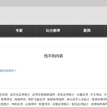
专家
比分赔率
新闻
找不到内容
边锋的选择吗？
水竞技
|
金巴伦足球推介
|
足球宝典独家猛料
|
英皇足球推介
|
乐趣足球
|
天王球会
|
天
智博球讯
|
海顿球讯
|
球彩飞扬足球
|
纵横体育猛料
|
体坛高手心水贴士
|
香港经典球
竞猜推介
|
鸿利足球
|
山海球经
|
联盟球讯
|
永隆足球推介
|
财讯足球贴士
|
皇牌猛料推