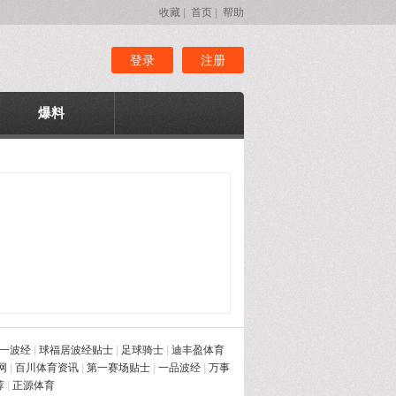
收藏
|
首页
|
帮助
登录
注册
爆料
一波经
|
球福居波经贴士
|
足球骑士
|
迪丰盈体育
网
|
百川体育资讯
|
第一赛场贴士
|
一品波经
|
万事
荐
|
正源体育