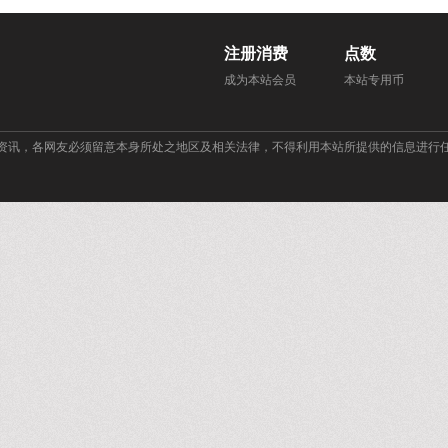
注册消费
点数
成为本站会员
本站专用币
资讯，各网友必须留意本身所处之地区及相关法律，不得利用本站所提供的信息进行