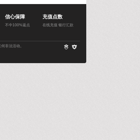
信心保障
充值点数
不中100%返点
在线充值 银行汇款
任何非法活动。