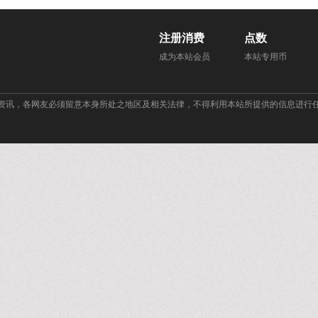
注册消费
点数
成为本站会员
本站专用币
资讯，各网友必须留意本身所处之地区及相关法律，不得利用本站所提供的信息进行