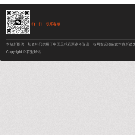
扫一扫，联系客服
本站所提供一切资料只供用于中国足球彩票参考资讯，各网友必须留意本身所处
Copyright © 联盟球讯