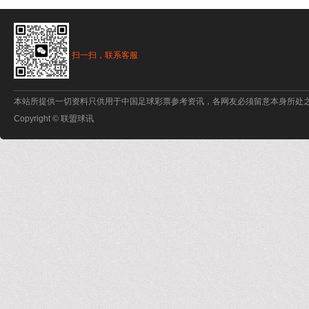
扫一扫，联系客服
本站所提供一切资料只供用于中国足球彩票参考资讯，各网友必须留意本身所处
Copyright © 联盟球讯