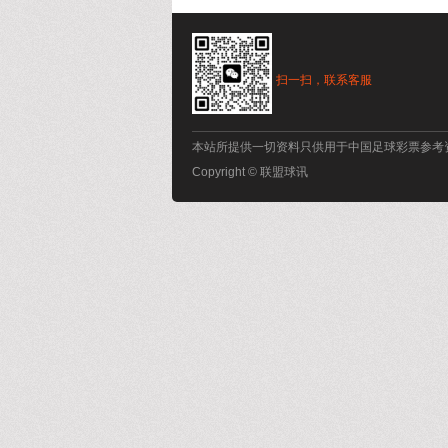
扫一扫，联系客服
本站所提供一切资料只供用于中国足球彩票参考
Copyright © 联盟球讯