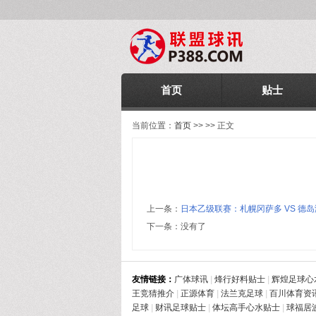
首页
贴士
当前位置：
首页
>> >> 正文
上一条：
日本乙级联赛：札幌冈萨多 VS 德
下一条：没有了
友情链接：
广体球讯
|
烽行好料贴士
|
辉煌足球心
王竞猜推介
|
正源体育
|
法兰克足球
|
百川体育资
足球
|
财讯足球贴士
|
体坛高手心水贴士
|
球福居